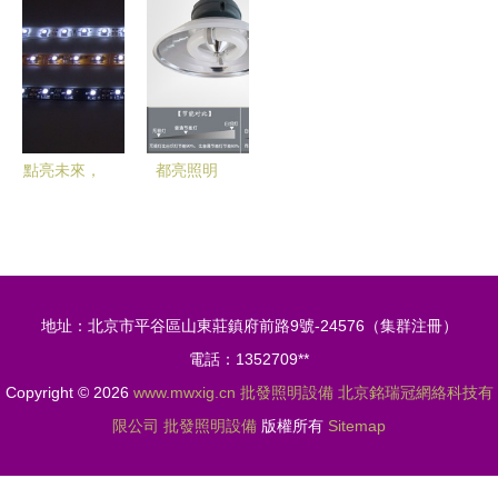
數碼與電腦
批發渠道到
燈領航LED
區采購指南
選購平臺
價格解析
批發市場
——以山東
源創照明工
程為例
點亮未來，
都亮照明
智造光明
專業批發供
——探訪岳
應價格實
陽歐博爾光
惠、質量可
電科技
靠的天棚燈
地址：北京市平谷區山東莊鎮府前路9號-24576（集群注冊）
電話：1352709**
Copyright © 2026
www.mwxig.cn
批發照明設備
北京銘瑞冠網絡科技有
限公司
批發照明設備
版權所有
Sitemap