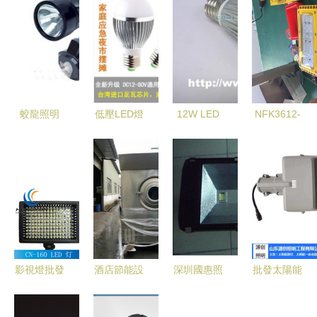
蛟龍照明
低壓LED燈
12W LED
NFK3612-
成都照明設
泡 從電動
球泡燈價格
150W模組
備領域的專
車照明到夜
行情與批發
LED防爆泛
業批發商與
市地攤的全
指南 一站
光燈 工業
中小企業可
能節能選擇
式照明設備
照明的高效
靠伙伴
采購平臺
安全解決方
案
影視燈批發
酒店節能設
深圳國惠照
批發太陽能
指南 專業
備全方位采
明 以140W
路燈價格探
照明設備的
購指南 從
大功率投光
析及徐州地