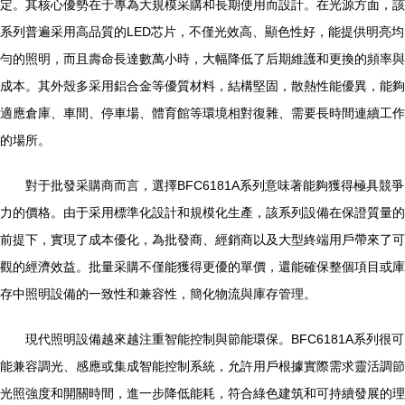
定。其核心優勢在于專為大規模采購和長期使用而設計。在光源方面，該
系列普遍采用高品質的LED芯片，不僅光效高、顯色性好，能提供明亮均
勻的照明，而且壽命長達數萬小時，大幅降低了后期維護和更換的頻率與
成本。其外殼多采用鋁合金等優質材料，結構堅固，散熱性能優異，能夠
適應倉庫、車間、停車場、體育館等環境相對復雜、需要長時間連續工作
的場所。
對于批發采購商而言，選擇BFC6181A系列意味著能夠獲得極具競爭
力的價格。由于采用標準化設計和規模化生產，該系列設備在保證質量的
前提下，實現了成本優化，為批發商、經銷商以及大型終端用戶帶來了可
觀的經濟效益。批量采購不僅能獲得更優的單價，還能確保整個項目或庫
存中照明設備的一致性和兼容性，簡化物流與庫存管理。
現代照明設備越來越注重智能控制與節能環保。BFC6181A系列很可
能兼容調光、感應或集成智能控制系統，允許用戶根據實際需求靈活調節
光照強度和開關時間，進一步降低能耗，符合綠色建筑和可持續發展的理