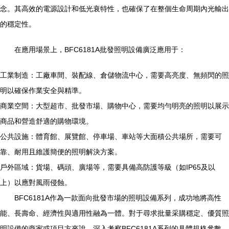
念。其高效的電源設計和低光衰特性，也確保了在整個生命周期內光輸出
的穩定性。
在應用場景上，BFC6181A批發照明設備廣泛應用于：
工業制造：工廠車間、裝配線、倉儲物流中心，需要高亮度、無頻閃的照
明以確保作業安全與精準。
商業空間：大型超市、批發市場、購物中心，需要均勻明亮的照明以展示
商品和營造舒適的購物環境。
公共設施：體育館、展覽館、停車場、車站等大面積公共場所，需要可
靠、耐用且維護簡便的照明解決方案。
戶外區域：貨場、碼頭、廣場等，需要具備高防護等級（如IP65及以
上）以應對風雨侵蝕。
BFC6181A作為一款面向批發市場的照明設備系列，成功地將高性
能、長壽命、經濟性與適用性融為一體。對于尋求批量采購穩定、優質照
明設備的商家或項目方來說，深入考察BFC6181A系列的具體規格參數、